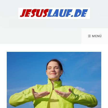
☰ MENÜ