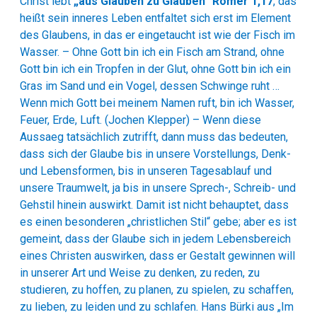
Christ lebt
„aus Glauben zu Glauben“ Römer 1,17
, das
heißt sein inneres Leben entfaltet sich erst im Element
des Glaubens, in das er eingetaucht ist wie der Fisch im
Wasser. – Ohne Gott bin ich ein Fisch am Strand, ohne
Gott bin ich ein Tropfen in der Glut, ohne Gott bin ich ein
Gras im Sand und ein Vogel, dessen Schwinge ruht …
Wenn mich Gott bei meinem Namen ruft, bin ich Wasser,
Feuer, Erde, Luft. (Jochen Klepper) – Wenn diese
Aussaeg tatsächlich zutrifft, dann muss das bedeuten,
dass sich der Glaube bis in unsere Vorstellungs, Denk-
und Lebensformen, bis in unseren Tagesablauf und
unsere Traumwelt, ja bis in unsere Sprech-, Schreib- und
Gehstil hinein auswirkt. Damit ist nicht behauptet, dass
es einen besonderen „christlichen Stil“ gebe; aber es ist
gemeint, dass der Glaube sich in jedem Lebensbereich
eines Christen auswirken, dass er Gestalt gewinnen will
in unserer Art und Weise zu denken, zu reden, zu
studieren, zu hoffen, zu planen, zu spielen, zu schaffen,
zu lieben, zu leiden und zu schlafen. Hans Bürki aus „Im