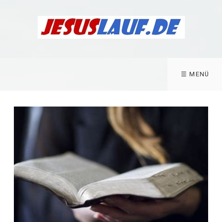
☰ MENÜ