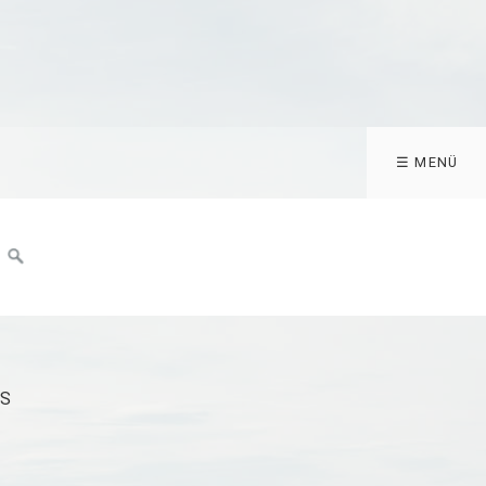
☰ MENÜ
MS