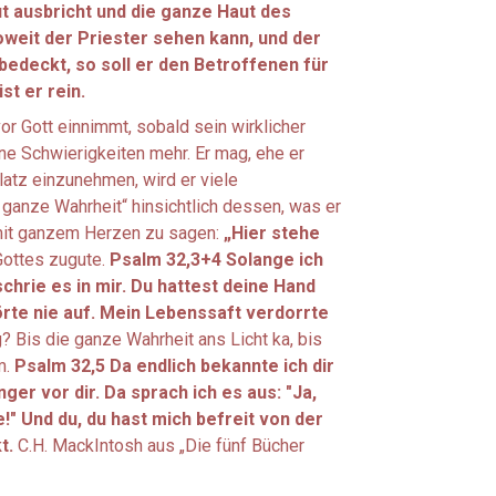
 ausbricht und die ganze Haut des
weit der Priester sehen kann, und der
bedeckt, so soll er den Betroffenen für
st er rein.
r Gott einnimmt, sobald sein wirklicher
eine Schwierigkeiten mehr. Er mag, ehe er
Platz einzunehmen, wird er viele
anze Wahrheit“ hinsichtlich dessen, was er
, mit ganzem Herzen zu sagen:
„Hier stehe
Gottes zugute.
Psalm 32,3+4 Solange ich
chrie es in mir. Du hattest deine Hand
örte nie auf. Mein Lebenssaft verdorrte
 Bis die ganze Wahrheit ans Licht ka, bis
m.
Psalm 32,5 Da endlich bekannte ich dir
er vor dir. Da sprach ich es aus: "Ja,
" Und du, du hast mich befreit von der
t.
C.H. MackIntosh aus „Die fünf Bücher