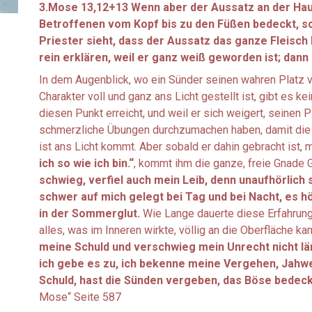
3.Mose 13,12+13 Wenn aber der Aussatz an der Haut
Betroffenen vom Kopf bis zu den Füßen bedeckt, so
Priester sieht, dass der Aussatz das ganze Fleisch 
rein erklären, weil er ganz weiß geworden ist; dann i
In dem Augenblick, wo ein Sünder seinen wahren Platz vo
Charakter voll und ganz ans Licht gestellt ist, gibt es k
diesen Punkt erreicht, und weil er sich weigert, seinen 
schmerzliche Übungen durchzumachen haben, damit die g
ist ans Licht kommt. Aber sobald er dahin gebracht ist
ich so wie ich bin.“
, kommt ihm die ganze, freie Gnade 
schwieg, verfiel auch mein Leib, denn unaufhörlich s
schwer auf mich gelegt bei Tag und bei Nacht, es h
in der Sommerglut.
Wie Lange dauerte diese Erfahrung?
alles, was im Inneren wirkte, völlig an die Oberfläche ka
meine Schuld und verschwieg mein Unrecht nicht läng
ich gebe es zu, ich bekenne meine Vergehen, Jahwe!
Schuld, hast die Sünden vergeben, das Böse bedeck
Mose“ Seite 587