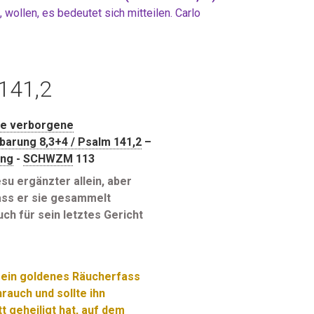
wollen, es bedeutet sich mitteilen. Carlo
141,2
ie verborgene
barung 8,3+4 / Psalm 141,2
–
ung
-
SCHWZM
113
u ergänzter allein, aber
dass er sie gesammelt
h für sein letztes Gericht
r ein goldenes Räucherfass
rauch und sollte ihn
 geheiligt hat, auf dem