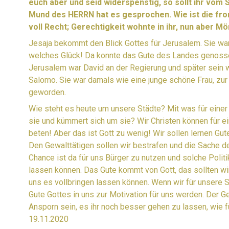
euch aber und seid widerspenstig, so sollt ihr vom
Mund des HERRN hat es gesprochen. Wie ist die fr
voll Recht; Gerechtigkeit wohnte in ihr, nun aber M
Jesaja bekommt den Blick Gottes für Jerusalem. Sie war 
welches Glück! Da konnte das Gute des Landes genosse
Jerusalem war David an der Regierung und später sein w
Salomo. Sie war damals wie eine junge schöne Frau, zur Z
geworden.
Wie steht es heute um unsere Städte? Mit was für einer
sie und kümmert sich um sie? Wir Christen können für ei
beten! Aber das ist Gott zu wenig! Wir sollen lernen G
Den Gewalttätigen sollen wir bestrafen und die Sache d
Chance ist da für uns Bürger zu nutzen und solche Politi
lassen können. Das Gute kommt von Gott, das sollten wi
uns es vollbringen lassen können. Wenn wir für unsere
Gute Gottes in uns zur Motivation für uns werden. Der G
Ansporn sein, es ihr noch besser gehen zu lassen, wie 
19.11.2020