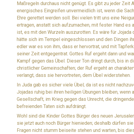
Maßregeln durchaus nicht genügt. Es gibt zu jeder Zeit A
energisches Eingreifen unvermeidlich ist, wenn die Sac
Ehre gerettet werden soll. Bei vielen tritt uns eine Nei
ertragen, anstatt sich aufzumachen, mit fester Hand es 
ist, es mit den Wurzeln auszurotten. Es wäre für Jojad
hätte sich im Tempel eingeschlossen und den Dingen ih
edler war es von ihm, dass er hervortrat, und mit Tapfe
seiner Zeit entgegentrat. Gottes Ruf ergeht dann und wa
Kampf gegen das Übel. Dieser Ton dringt durch, bis in 
christlicher Gemeinschaften; der Ruf ergeht an charakte
verlangt, dass sie hervortreten, dem Übel widerstehen.
In Juda gab es sicher viele Übel; da ist es nicht nachzu
Jojadas ruhig bei ihren heiligen Übungen bleiben, wenn
Gesellschaft, im Krieg gegen das Unrecht, die dringend
befreienden Taten sich aufdrängt.
Wohl sind die Kinder Gottes Bürger des neuen Jerusal
sie jetzt auch noch Bürger hienieden; deshalb dürfen sie
Fragen nicht stumm beiseite stehen und warten, bis di