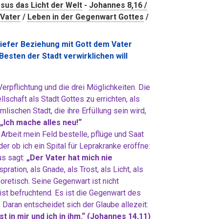
sus das Licht der Welt
-
Johannes 8,16 /
 Vater
/
Leben in der Gegenwart Gottes
/
 tiefer Beziehung mit Gott dem Vater
Besten der Stadt verwirklichen will
Verpflichtung und die drei Möglichkeiten. Die
chaft als Stadt Gottes zu errichten, als
ischen Stadt, die ihre Erfüllung sein wird,
„Ich mache alles neu!“
 Arbeit mein Feld bestelle, pflüge und Saat
r ob ich ein Spital für Leprakranke eröffne:
sus sagt:
„Der Vater hat mich nie
spration, als Gnade, als Trost, als Licht, als
oretisch. Seine Gegenwart ist nicht
l, ist befruchtend. Es ist die Gegenwart des
aran entscheidet sich der Glaube allezeit:
st in mir und ich in ihm.“ (Johannes 14,11)