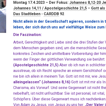
Montag 17.4.2023 – Der Fokus:
Johannes 8,12-20 Je
Johannes 14,11 / Apostelgeschichte 21,5
–
Gott als
Das Stadtleben
-
CARDDB
92
Nicht allein in der Gesellschaft agieren, sondern in
leben, der sich durch uns auf vielfältige Weise zum 
Die Faszination:
Arbeit, Gerechtigkeit und Liebe sind die drei Stufen der 
dem Menschen gegeben sind, um die menschliche Gesells
konkretes Zeichen und umittelbare Vorbereitung der himml
wenn der Finger der göttlichen Verwandlung sie berührt:
(Apostelgeschichte 21,5)
Aber ob ich nun in schlichter
ausstreue, ob ich Recht spreche an einem Gerichtshof ode
nie bin ich allein in meinem Tun. Gott ist mit mir, wie Je
alleingelassen“ (Johannes 8,16)
Gott ist mit mir als In
Charisma, als Vorwurf. Und seine Gegenwart ist nicht the
nebelhaft, ist nicht unfruchtbar. Sie ist personal, ist vita
Schöpfers. Über diese Gegenwart muss ich nachdenken. D
Von Adam zu Jesus, von Jesus zu uns her.
„Der Vater i