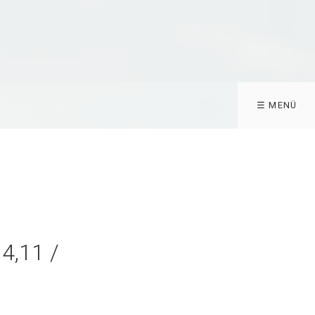
☰ MENÜ
4,11 /